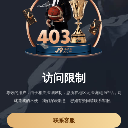
访问限制
尊敬的用户，由于相关法律限制，您所在地区无法访问J9产品，对
此造成的不便，我们深表歉意，您如有疑问请联系客服。
联系客服