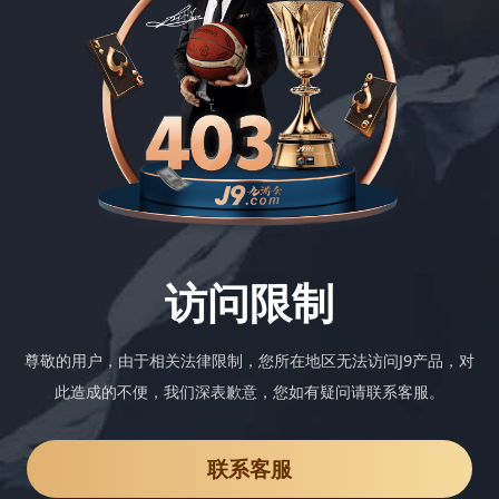
访问限制
尊敬的用户，由于相关法律限制，您所在地区无法访问J9产品，对
此造成的不便，我们深表歉意，您如有疑问请联系客服。
联系客服