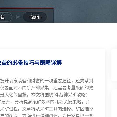
收益的必备技巧与策略详解
提升玩家装备和财富的一项重要途径，还关系到
仅要面对不同矿产的采集，还需要考量采矿的效
最大化的回报。本文将围绕“斗战神采矿攻略：
”展开，分析提高采矿效率的几项关键策略，并
采矿过程。文章将从采矿工具的选择、矿区选择
产的获取几方面进行详细阐述，为玩家提供一套