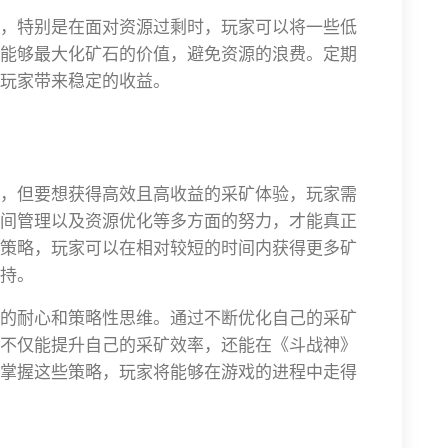
，特别是在面对资源过剩时，玩家可以将一些低
能够最大化矿石的价值，避免资源的浪费。定期
玩家带来稳定的收益。
，但要想获得高效且高收益的采矿体验，玩家需
间管理以及资源优化等多方面的努力，才能真正
策略，玩家可以在相对较短的时间内获得更多矿
持。
的耐心和策略性思维。通过不断优化自己的采矿
不仅能提升自己的采矿效率，还能在《斗战神》
掌握这些策略，玩家将能够在游戏的进程中走得