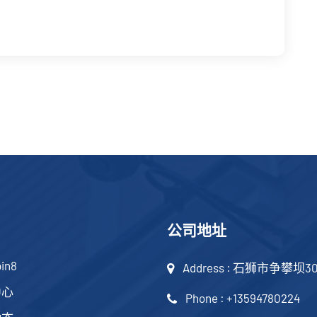
公司地址
in8
Address : 石狮市争攀坝3
中心
Phone : +13594780224