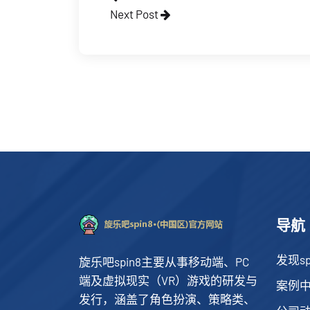
Next Post
导航
发现sp
旋乐吧spin8主要从事移动端、PC
端及虚拟现实（VR）游戏的研发与
案例
发行，涵盖了角色扮演、策略类、