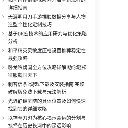
详细指南
天涯明月刀手游捏脸数据分享与人物
造型个性化定制技巧
基于DK宏技术的应用研究与优化策略
分析
和平精英灵敏度压枪设置推荐稳定性
最强攻略
卧龙吟魏国全方位攻略详解 助你轻松
征服魏国天下
刺客信条2游戏下载及安装指南 完整
破解版免费下载与玩法解析
光遇静谧庭院的具体位置及如何快速
找到它的详细攻略
以神圣刀刃为核心揭示命运的分割与
抉择在历史长河中的深远影响