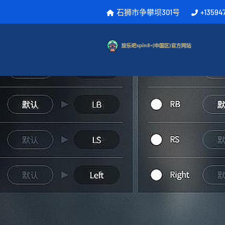
石狮市争攀坝301号
+13594