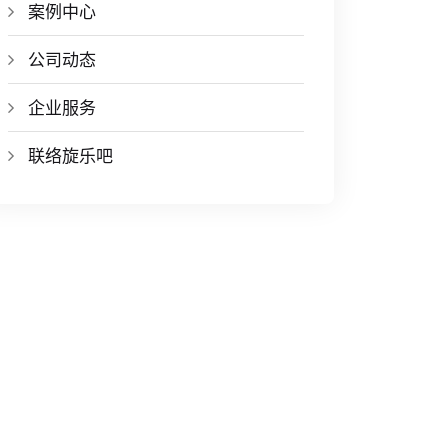
案例中心
公司动态
企业服务
联络旋乐吧