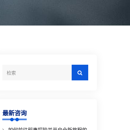
最新咨询
如何前往稻妻探险并开启全新旅程的