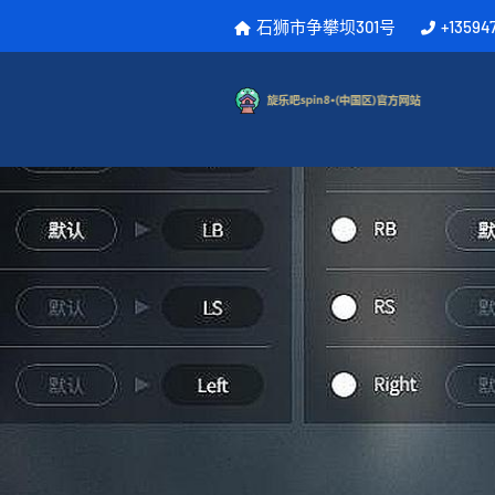
石狮市争攀坝301号
+13594