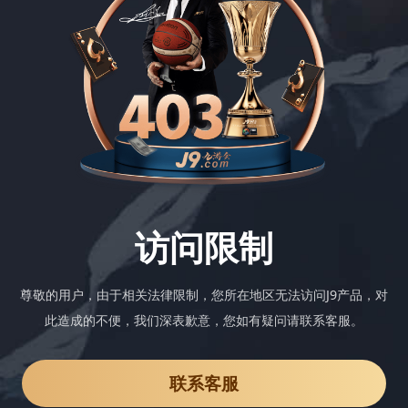
访问限制
尊敬的用户，由于相关法律限制，您所在地区无法访问J9产品，对
此造成的不便，我们深表歉意，您如有疑问请联系客服。
联系客服