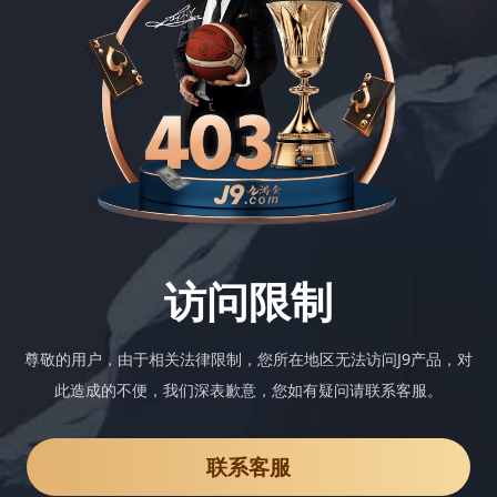
访问限制
尊敬的用户，由于相关法律限制，您所在地区无法访问J9产品，对
此造成的不便，我们深表歉意，您如有疑问请联系客服。
联系客服