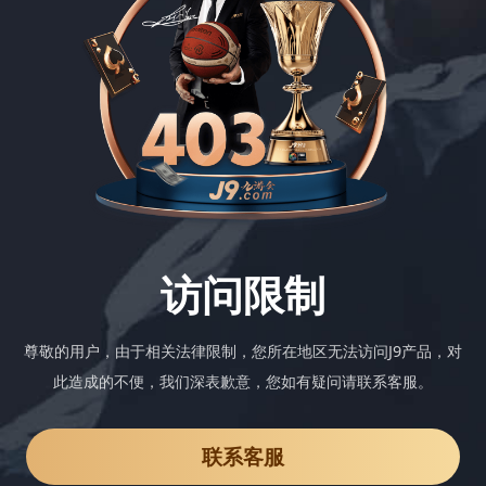
访问限制
尊敬的用户，由于相关法律限制，您所在地区无法访问J9产品，对
此造成的不便，我们深表歉意，您如有疑问请联系客服。
联系客服