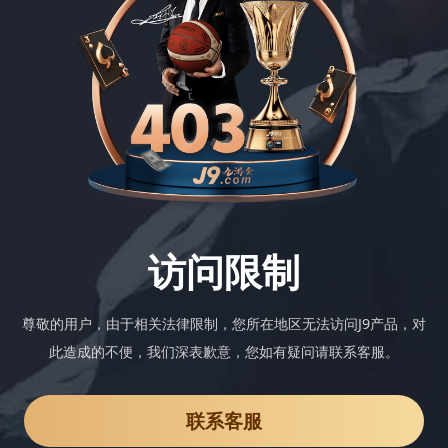
访问限制
尊敬的用户，由于相关法律限制，您所在地区无法访问J9产品，对
此造成的不便，我们深表歉意，您如有疑问请联系客服。
联系客服