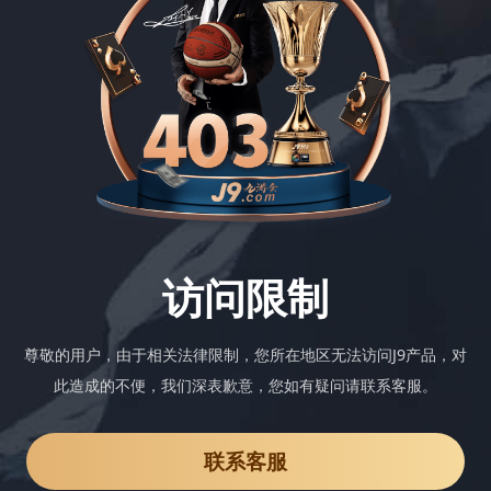
访问限制
尊敬的用户，由于相关法律限制，您所在地区无法访问J9产品，对
此造成的不便，我们深表歉意，您如有疑问请联系客服。
联系客服