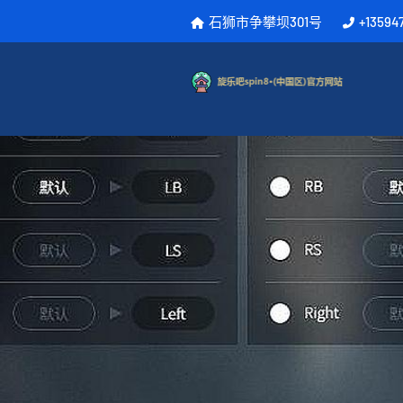
石狮市争攀坝301号
+13594