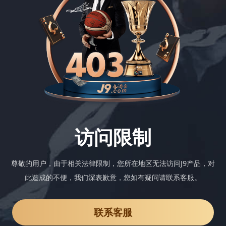
访问限制
尊敬的用户，由于相关法律限制，您所在地区无法访问J9产品，对
此造成的不便，我们深表歉意，您如有疑问请联系客服。
联系客服